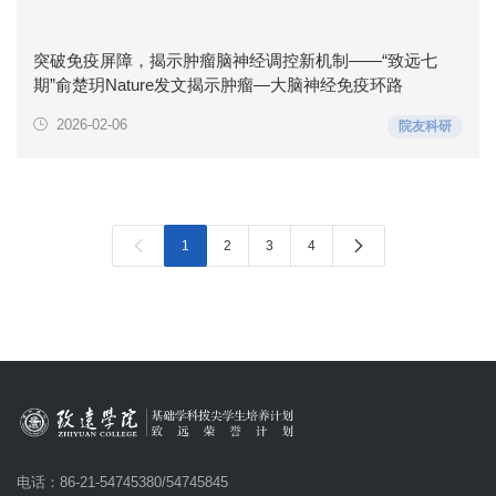
突破免疫屏障，揭示肿瘤脑神经调控新机制——“致远七
期”俞楚玥Nature发文揭示肿瘤—大脑神经免疫环路
2026-02-06
院友科研


1
2
3
4
电话：86-21-54745380/54745845