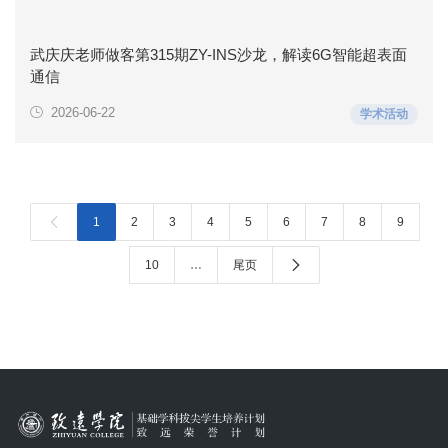
武庆庆老师做客第315期ZY-INS沙龙，解读6G智能超表面
通信
2026-06-22
学术活动

1
2
3
4
5
6
7
8
9

10
…
尾页