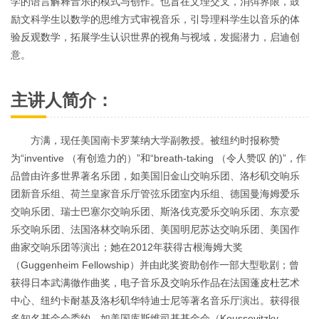
学的语言解释音乐的模式与创作。也旨在文理交叉，消弭界限，鼓
励文科学生以数学的思维方式审视音乐，引导理科学生以音乐的体
验反观数学，拓展学生认识世界的视角与视域，发掘潜力，启迪创
意。
主讲人简介：
方满，现任美国南卡罗莱纳大学副教授。被纽约时报称赞
为“inventive （有创造力的）”和“breath-taking （令人赞叹 的)”，作
品曾由许多世界著名乐团，如美国旧金山交响乐团、洛杉矶交响乐
团新音乐组、荷兰皇家音乐厅管弦乐团室内乐组、德国曼海姆爱乐
交响乐团、瑞士巴塞尔交响乐团、
斯洛伐克爱乐交响乐团、东京爱
乐交响乐团、法国洛林交响乐团、美国明尼苏达交响乐团、美国作
曲家交响乐团等演出；她在2012年获得古根海姆大奖
（Guggenheim Fellowship）并由此奖资助创作一部大型歌剧；曾
获得日本武满徹作曲奖，电子音乐及交响乐作品在法国蓬皮杜艺术
中心、纽约卡耐基及洛杉矶华特迪士尼等著名音乐厅演出。获得很
多知名基金会委约，如美国库斯维司基基金会（Koussevitzky