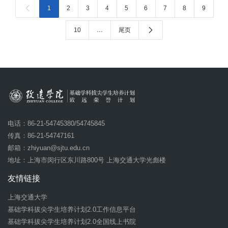

1
2
3
4
5
6
7
8
9

10
…
尾页
电话：86-21-54745380/54745845
传真：86-21-54747161
邮箱：
zhiyuan@sjtu.edu.cn
地址：上海市闵行区东川路800号 上海交通大学光彪楼
友情链接
上海交通大学
基础学科拔尖学生培养计划2.0工作信息平台
基础学科拔尖学生培养计划2.0全国线上书院